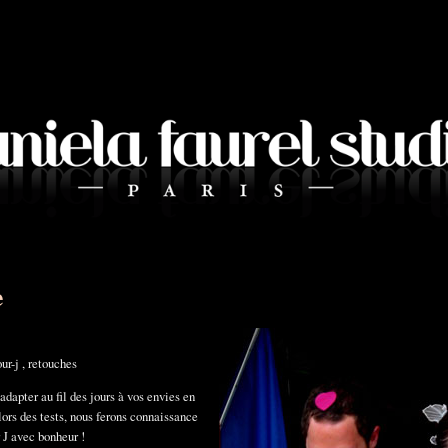
e
r-j , retouches
adapter au fil des jours à vos envies en
lors des tests, nous ferons connaissance
r J avec bonheur !