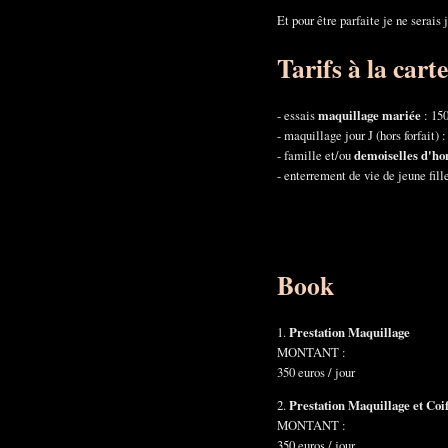
Et pour être parfaite je ne serais 
Tarifs à la carte
- essais
maquillage mariée
: 150
- maquillage jour J (hors forfait) 
- famille et/ou
demoiselles d'h
- enterrement de vie de jeune fill
Book
1.
Prestation Maquillage
MONTANT :
350 euros / jour
2.
Prestation Maquillage et Coi
MONTANT :
350 euros / jour